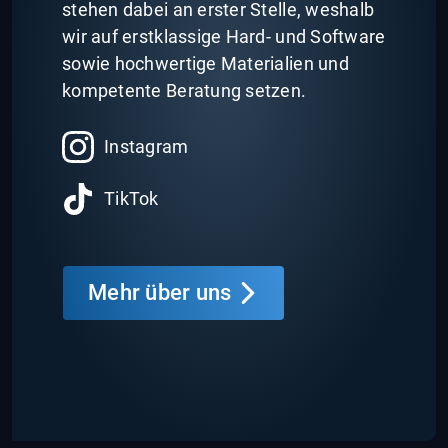
stehen dabei an erster Stelle, weshalb
wir auf erstklassige Hard- und Software
sowie hochwertige Materialien und
kompetente Beratung setzen.
Instagram
TikTok
Mehr über uns
Leonie M.
Sven v.
Nepomuk A.
Steffen S.