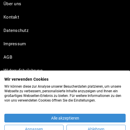
Über uns
Kontakt
Datenschutz
Impressum
AGB
Widerrufsbelehrung
Wir verwenden Cookies
Wir können diese zur Analyse unserer Besucherdaten platzieren, um unsere
Webseite zu verbessern, personalisierte Inhalte anzuzeigen und Ihnen ein
Socials
großartiges Webseiten-Erlebnis zu bieten. Für weitere Informationen zu den
von uns verwendeten Cookies öffnen Sie die Einstellungen.
Instagram
Alle akzeptieren
TikTok
Anpassen
Ablehnen